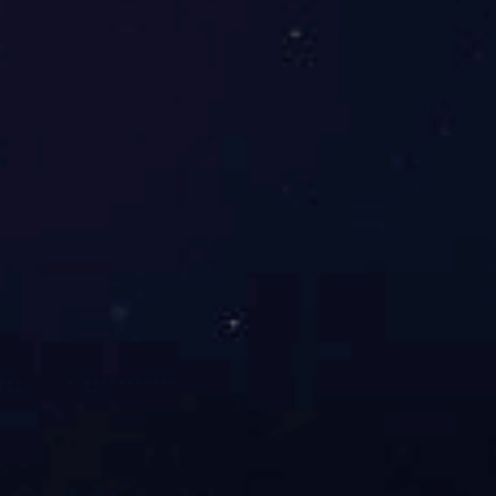
匠心品质 · 精益求精
设 备